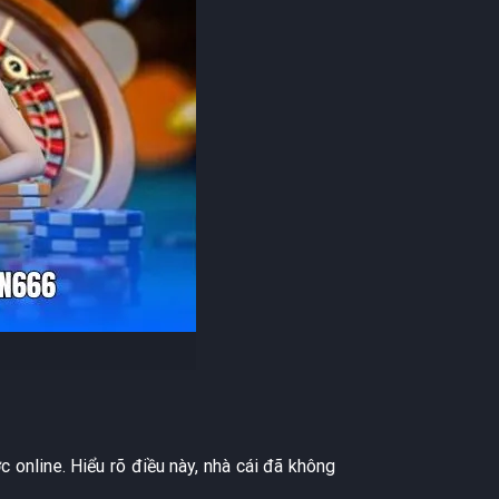
 online. Hiểu rõ điều này, nhà cái đã không