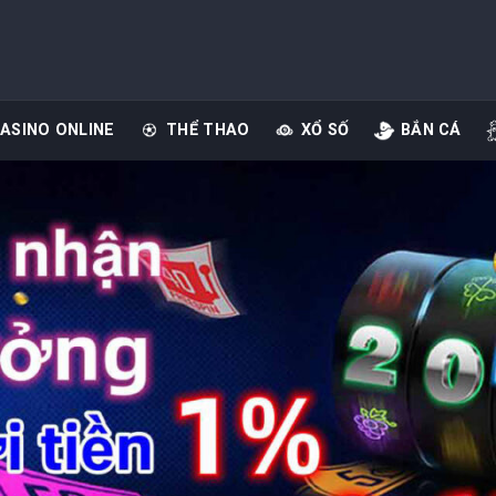
ASINO ONLINE
THỂ THAO
XỔ SỐ
BẮN CÁ