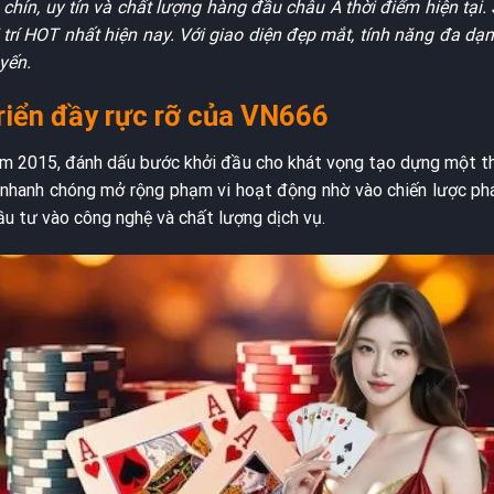
chín, uy tín và chất lượng hàng đầu châu Á thời điểm hiện tại.
 trí HOT nhất hiện nay. Với giao diện đẹp mắt, tính năng đa dạ
yến.
triển đầy rực rỡ của VN666
m 2015, đánh dấu bước khởi đầu cho khát vọng tạo dựng một thư
 nhanh chóng mở rộng phạm vi hoạt động nhờ vào chiến lược phát 
ầu tư vào công nghệ và chất lượng dịch vụ.