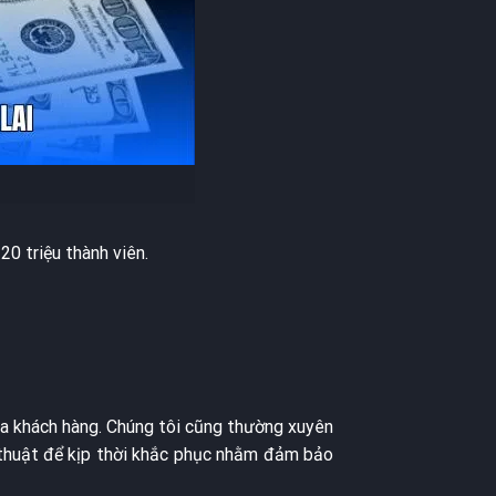
20 triệu thành viên.
ủa khách hàng. Chúng tôi cũng thường xuyên
ỹ thuật để kịp thời khắc phục nhằm đảm bảo