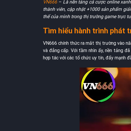
VN666
– Là nền tảng cá cược online xanh 
thành viên, cập nhật +1000 sản phẩm giải
thế của mình trong thị trường game trực tu
Tìm hiểu hành trình phát 
VN666 chính thức ra mắt thị trường vào nă
và đẳng cấp. Với tầm nhìn ấy, nền tảng đã
hợp tác với các tổ chức uy tín, đẩy mạnh đ