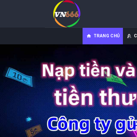
Bỏ
qua
nội
dung
TRANG CHỦ
C