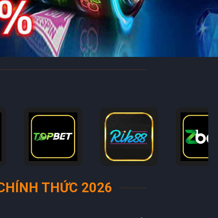
 CHÍNH THỨC 2026