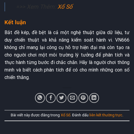
=>> Xem Thêm:
Xổ Số
Kết luận
Bắt đề kép, đề bệt là cả một nghệ thuật giữa dữ liệu, tư
duy chiến thuật và khả năng kiểm soát hành vi. VN666
không chỉ mang lại công cụ hỗ trợ hiện đại mà còn tạo ra
cho người chơi một môi trường lý tưởng để phân tích và
thực hành từng bước đi chắc chắn. Hãy là người chơi thông
minh và biết cách phân tích để có cho mình những con số
chiến thắng.
Bài viết này được đăng trong
Xổ Số
. Đánh dấu
liên kết thường trực
.