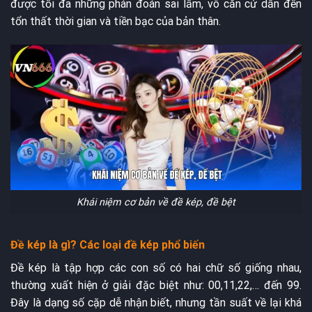
được tối đa những phán đoán sai lầm, vô căn cứ dẫn đến
tổn thất thời gian và tiền bạc của bản thân.
Khái niệm cơ bản về đề kép, đề bệt
Đề kép là gì? Các loại đề kép phổ biến
Đề kép là tập hợp các con số có hai chữ số giống nhau,
thường xuất hiện ở giải đặc biệt như: 00,11,22,… đến 99.
Đây là dạng số cặp dễ nhận biết, nhưng tần suất về lại khá