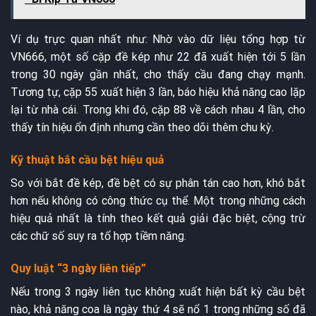
Ví dụ trực quan nhất như: Nhờ vào dữ liệu tổng hợp từ
VN666, một số cặp đề kép như 22 đã xuất hiện tới 5 lần
trong 30 ngày gần nhất, cho thấy cầu đang chạy mạnh.
Tương tự, cặp 55 xuất hiện 3 lần, báo hiệu khả năng cao lặp
lại từ nhà cái. Trong khi đó, cặp 88 về cách nhau 4 lần, cho
thấy tín hiệu ổn định nhưng cần theo dõi thêm chu kỳ.
Kỹ thuật bắt cầu bệt hiệu quả
So với bắt đề kép, đề bệt có sự phân tán cao hơn, khó bắt
hơn nếu không có công thức cụ thể. Một trong những cách
hiệu quả nhất là tính theo kết quả giải đặc biệt, cộng trừ
các chữ số suy ra tổ hợp tiềm năng.
Quy luật “3 ngày liên tiếp”
Nếu trong 3 ngày liên tục không xuất hiện bất kỳ cầu bệt
nào, khả năng coa là ngày thứ 4 sẽ nổ 1 trong những số đã