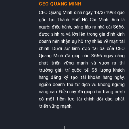
CEO QUANG MINH
CEO Quang Minh sinh ngày 18/3/1993 quê
gốc tại Thành Phố Hồ Chí Minh. Anh là
người điều hành, sáng lập ra nhà cái S666,
được sinh ra và lớn lên trong gia đình kinh
doanh nên nhận sự hỗ trợ nhiều về mặt tài
chính. Dưới sự lãnh đạo tài ba của CEO
Quang Minh đã giúp cho S666 ngày càng
phát triển vững mạnh và vươn ra thị
trường giải trí quốc tế. Số lượng khách
hàng đăng ký tạo tài khoản hàng ngày,
nguồn doanh thu từ dịch vụ không ngừng
nâng cao. Điều này đã giúp cho trang cược
có một tiềm lực tài chính dồi dào, phát
triển vững mạnh.