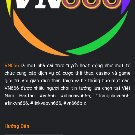
VN666
là một nhà cái trực tuyến hoạt động như một tổ
chức cung cấp dịch vụ cá cược thể thao, casino và game
giải trí. Với giao diện thân thiện và hệ thống bảo mật cao,
VN666 được nhiều người chơi tin tưởng lựa chọn tại Việt
Nam. Hastag: #vn666, #nhacaivn666, #trangchuvn666,
#linkvn666, #linkvaovn666, #vn666biz
Hướng Dẫn